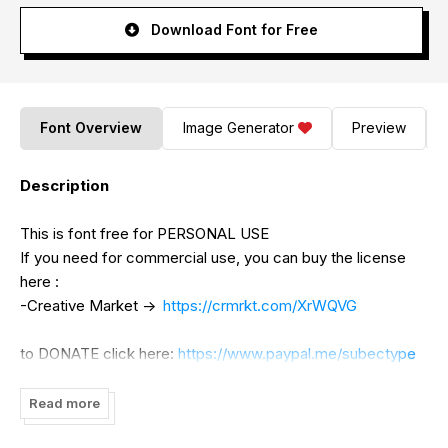
Download Font for Free
Font Overview
Image Generator
Preview
Description
This is font free for PERSONAL USE
If you need for commercial use, you can buy the license
here :
-Creative Market ->
https://crmrkt.com/XrWQVG
to DONATE click here:
https://www.paypal.me/subectype
Or contact me to my instagram ->
https://www.instagram.com/subectype/
Read more
Thank you :)