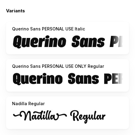
INDONESIA - MOHON DIBACA:
Variants
Halo, buat agency, designer, youtuber, atau siapa saja yang
telah mendownload font ini.
Querino Sans PERSONAL USE Italic
Dengan meng-install font ini, anda dianggap mengerti dan
menyetujui semua syarat dan ketentuan penggunaan font
dibawah ini:
1. Font ini HANYA dapat digunakan untuk keperluan
"Personal Use", atau untuk keperluan yang sifatnya tidak
Querino Sans PERSONAL USE ONLY Regular
"komersil", alias tidak menghasilkan profit atau keuntungan
dari hasil memanfaatkan/menggunakan font saya. Baik itu
untuk individu, Agensi Desain Grafis, Percetakan, atau
Perusahaan/Korporasi.
Nadilla Regular
2. DILARANG KERAS menggunakan atau memanfaatkan
font ini untuk kepeluan Komersial, baik itu untuk Iklan,
Promosi, TV, Film, Video, Motion Graphics, Youtube, atau
untuk Kemasan Produk ( baik Fisik ataupun Digital) atau