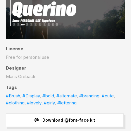
License
Free for personal use
Designer
Mans Greback
Tags
#Brush
,
#Display
,
#bold
,
#alternate
,
#branding
,
#cute
,
#clothing
,
#lovely
,
#girly
,
#lettering
Download @font-face kit