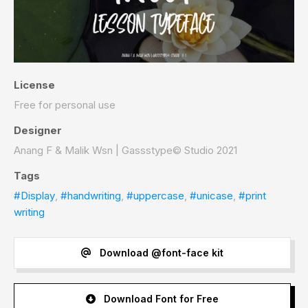
License
Free for personal use
Designer
Anang F & Malik Wsn | Gassstype© Studio 2021
Tags
#Display
,
#handwriting
,
#uppercase
,
#unicase
,
#print
writing
Download @font-face kit
Download Font for Free