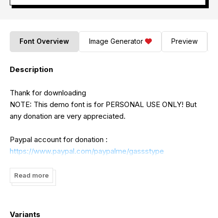
Font Overview
Image Generator
Preview
Description
Thank for downloading
NOTE: This demo font is for PERSONAL USE ONLY! But
any donation are very appreciated.
Paypal account for donation :
https://www.paypal.com/paypalme/gassstype
Link to purchase full version and standart license:
Read more
https://gassstype.com/tweet-lesson/
Variants