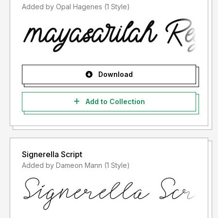
dan Perusahaan/Korporasi.
Added by Opal Hagenes (1 Style)
2. DILARANG KERAS menggandakan, mendistribusikan,
dan menggunakan font ini
untuk keperluan komersial. Baik itu untuk Iklan, Promosi
Sosial Media , TV, Film, Video, Motion Graphic,
Youtube, atau untuk Logo & Kemasan Produk ( Fisik
Download
maupun Digital), atau dalam media apapun
dengan tujuan menghasilkan profit atau keuntungan, materiil
Add to Collection
maupun non-materiil.
3. Menggandakan, mendistribusikan, dan menggunakan
font ini untuk keperluan komersial
Signerella Script
apapun jenis & bentuknya, TANPA IZIN atau TANPA
Added by Dameon Mann (1 Style)
MEMBELI LISENSI font terlebih dahulu
dari kami sebagai Pembuat dan/atau Pemegang Hak Cipta
font, akan dikenakan biaya
Corporate License , atau sesuai dengan ketentuan yang
telah diatur dalam Undang-Undang Nomor 28 Tahun 2014