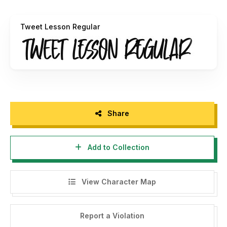
Extended License or Corporate License Visit me
Tweet Lesson Regular
https://gassstype.com/tweet-lesson/
all forms of use of fonts without buying a
license first must comply with our terms of completing
purchases for commercial purposes and will
be subject to a Corporate License
Thank You
Share
Caution : Be very careful and take the time to read any
terms & conditions before deciding
Add to Collection
to use the font commercially. Ignorance is not an excuse
for breaking the law.
View Character Map
By installing or using this font, you are hereby agree to this
Font Usage Agreement:
Report a Violation
1. This font is ONLY FOR PERSONAL USE purposes.