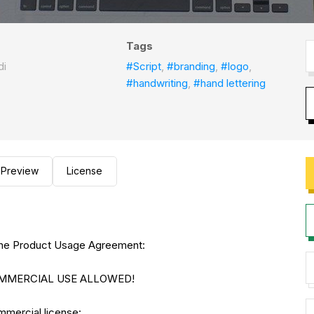
Tags
di
#Script
,
#branding
,
#logo
,
#handwriting
,
#hand lettering
Preview
License
to the Product Usage Agreement:
 COMMERCIAL USE ALLOWED!
ommercial license: