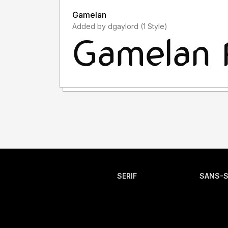
Gamelan
Added by dgaylord (1 Style)
SERIF
SANS-S