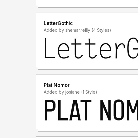
- Menggunakan font ini dengan lisensi "Person
TANPA IZIN dari kami, akan dikenakan biaya 
LetterGothic
Indonesia.
Added by shemar.reilly (4 Styles)
Informasi tentang Lisensi apa yang akan anda pe
foundry@creatypestudio.co
Terima kasih.
Plat Nomor
Added by josiane (1 Style)