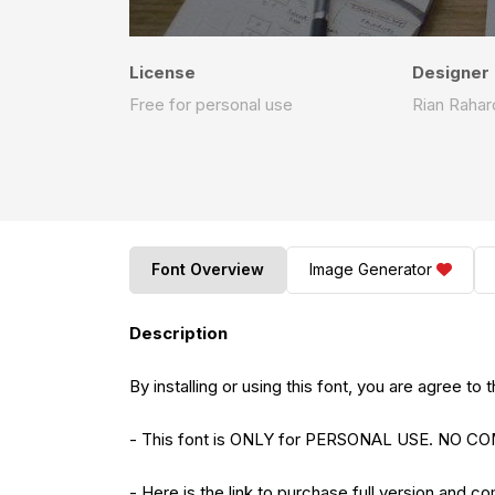
License
Designer
Free for personal use
Rian Rahar
Font Overview
Image Generator
Description
By installing or using this font, you are agree 
- This font is ONLY for PERSONAL USE. NO
- Here is the link to purchase full version and c