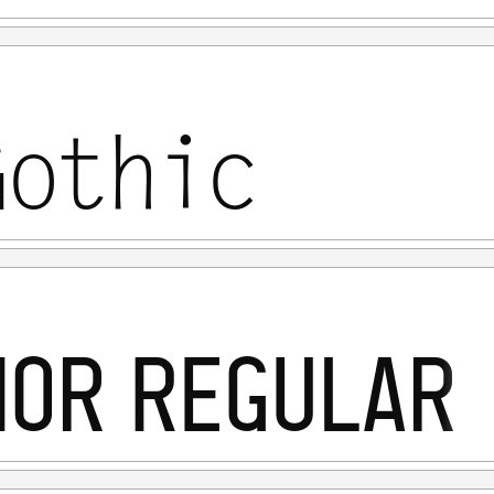
al Use" untuk kepentingan Komersial apapun bentuknya
CORPORATE LICENSE Versi Perkumpulan Desain Huruf
rlukan, silahkan menghubungi kami di :