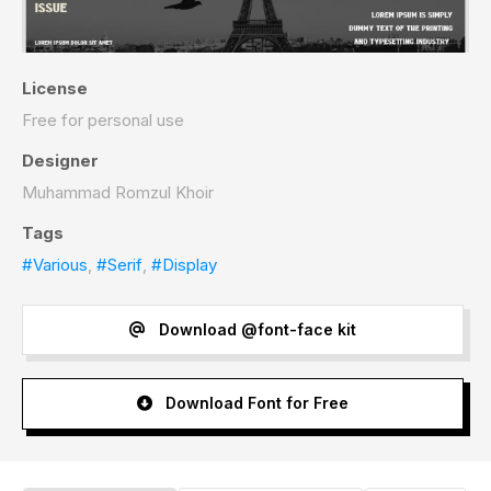
License
Free for personal use
Designer
Muhammad Romzul Khoir
Tags
#Various
,
#Serif
,
#Display
Download @font-face kit
Download Font for Free