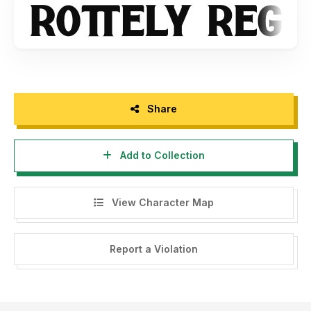
windows:
https://din-studio.com/how-to-access-the-
special-character-in-your-desktop-mac-and-windows/
-Any misuse of the license will be subject to worldwide
corporate fees.
Product Description :
Say hello to Rottely Display Font, Rottely is a beautiful
Share
display font (Uppercase letters), designed with a modern
and bold style. It’s suitable for branding,logo,t-shirt printing
Add to Collection
and many other designs
-Link to purchase commercial license with an option:
https://din-studio.com/product/rottely-display-font/
View Character Map
-Link Donation (PayPal) :
donis4design@gmail.com
Thank you for download and your appreciated.
Report a Violation
Keep Support our work and Happy Design !!
INDONESIA :